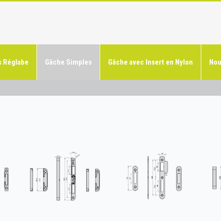
 Réglabe
Gâche Simples
Gâche avec Insert en Nylon
Nou