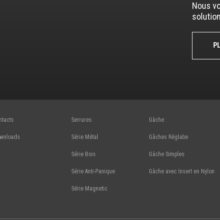
Nous vo
solutio
P
ntacts
Serrures
Gâche
wnloads
Série Métal
Gãches Réglabe
Série Bois
Gâche Simples
Série Anti-Panique
Gâche avec Insert en Nylon
Série Magnetic