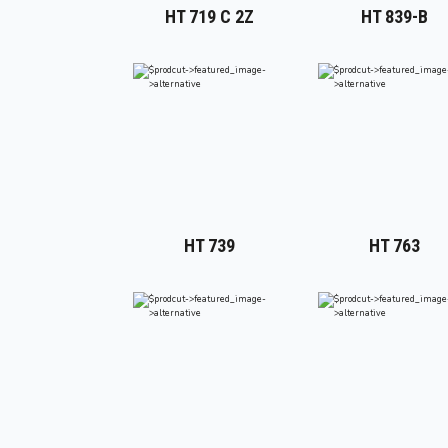
HT 719 C 2Z
HT 839-B
HT 739
HT 763