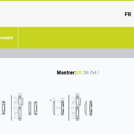
FR
veauté
Montrer:
18
36
54