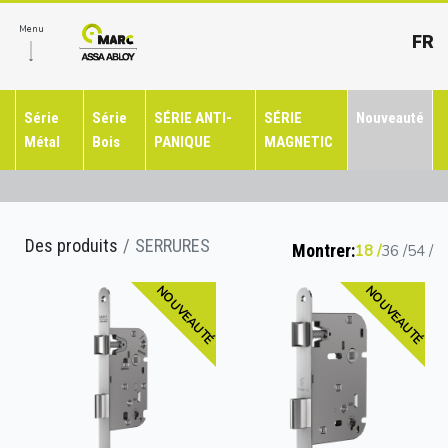
Menu
FR
Série
Série
SÉRIE ANTI-
SÉRIE
Nouveauté
Métal
Bois
PANIQUE
MAGNETIC
Des produits
SERRURES
Montrer:
18
36
54
NOUVEAUTÉ
NOUVEAUTÉ