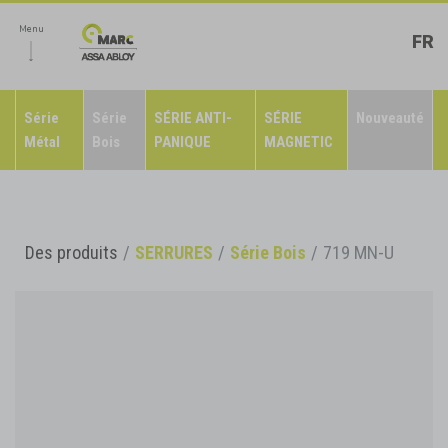
Menu
FR
Série
Série
SÉRIE ANTI-
SÉRIE
Nouveauté
Métal
Bois
PANIQUE
MAGNETIC
Des produits
SERRURES
Série Bois
719 MN-U