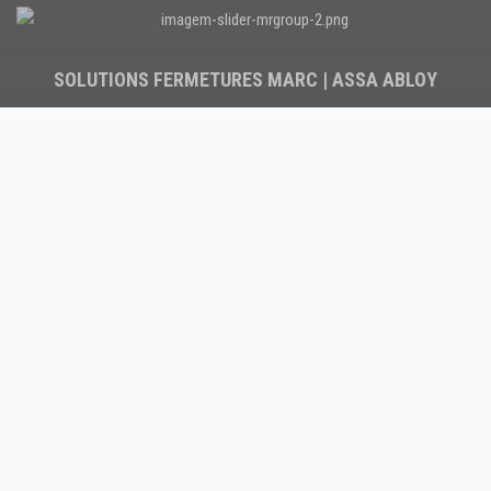
SOLUTIONS FERMETURES MARC | ASSA ABLOY
La société MARC | ASSA ABLOY, avec son logo et marque
“MARC®”, dispose d’un ensemble de techniques et de
procès de production évolués et est orientée sur un
service d’excellence auprès de sa clientèle.
L’effort continu de recherche et développement marqué
d’un fort esprit d’équipe pérennise notre société.
Nous vous invitons à découvrir nos différentes solutions
dans notre catalogue
PLUS D’INFOS