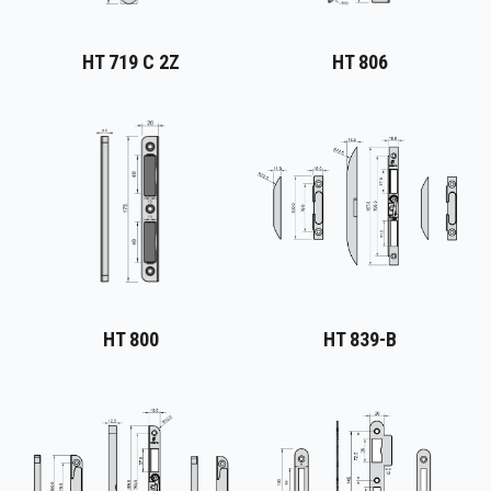
HT 719 C 2Z
HT 806
HT 800
HT 839-B