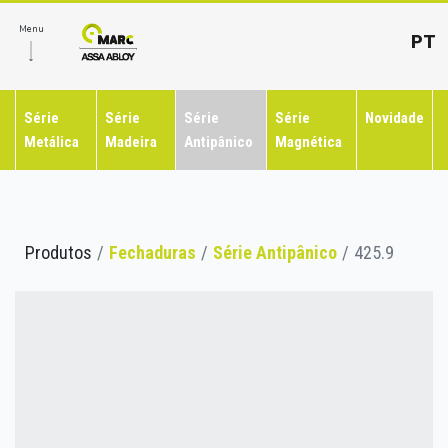
Menu
PT
Série
Série
Série
Série
Novidade
Metálica
Madeira
Antipânico
Magnética
Produtos
Fechaduras
Série Antipânico
425.9