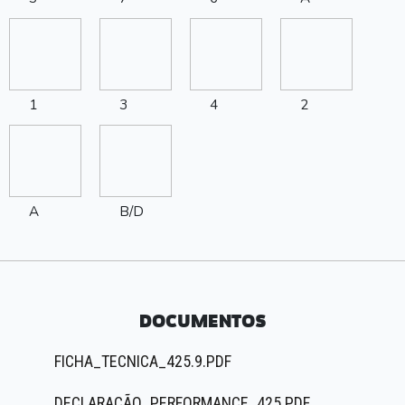
1
3
4
2
A
B/D
DOCUMENTOS
FICHA_TECNICA_425.9.PDF
DECLARAÇÃO_PERFORMANCE_425.PDF