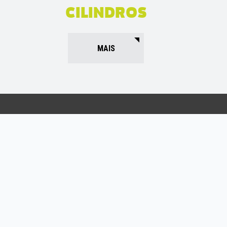
CILINDROS
MAIS
SOLUÇÕES MARC | ASSA ABLOY
Orientada para prestar um serviço de excelência aos
seus clientes, a MARC | ASSA ABLOY, dispõe de um
conjunto de técnicas e processos de trabalho evoluídos,
a par do permanente esforço de Investigação e
Desenvolvimento que está instalado na equipa. Consulte