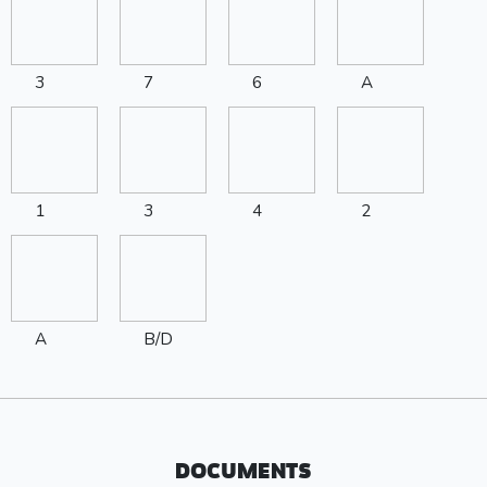
3
7
6
A
1
3
4
2
A
B/D
DOCUMENTS