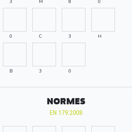
3
M
8
0
0
C
3
H
B
3
0
NORMES
EN 179:2008