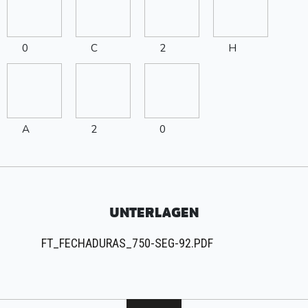
0
C
2
H
A
2
0
UNTERLAGEN
FT_FECHADURAS_750-SEG-92.PDF